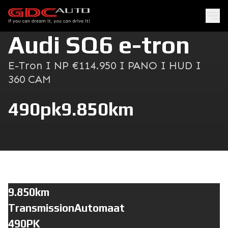
Audi SQ6 e-tron
E-Tron I NP €114.950 I PANO I HUD I
360 CAM
490pk
9.850km
9.850km
TransmissionAutomaat
490PK