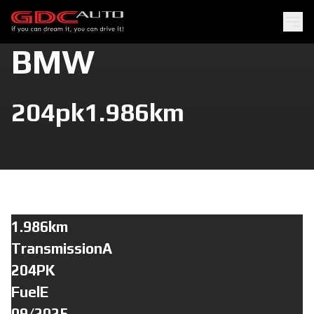
BMW
204pk
1.986km
1.986km
TransmissionA
204PK
FuelE
09/2025