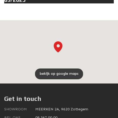
bekijk op google maps
Get in touch
SHOWROOM
MEERKEN 2A, 9620 Zottegem
BEL ONS
09 367 00 00