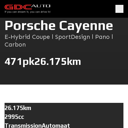
Porsche Cayenne
E-Hybrid Coupe l SportDesign l Pano l
Carbon
471pk
26.175km
26.175km
2995cc
TransmissionAutomaat