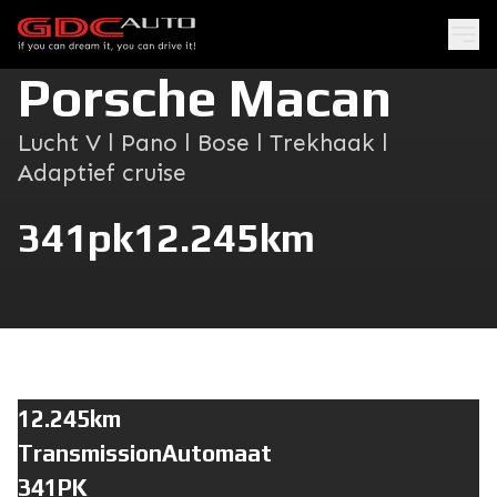
Porsche Macan
Lucht V l Pano l Bose l Trekhaak l
Adaptief cruise
341pk
12.245km
12.245km
TransmissionAutomaat
341PK