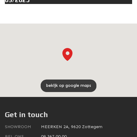
bekijk op google maps
Get in touch
SHOWROOM
MEERKEN 2A, 9620 Zottegem
BEL ONS
09 367 00 00