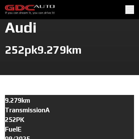
Audi
252pk
9.279km
9.279km
TransmissionA
252PK
FuelE
09/2025