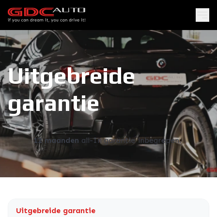
Uitgebreide
garantie
12 maanden
all-In garantie inbegrepen.
Uitgebreide garantie