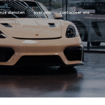
nze diensten
over ons
contacteer ons