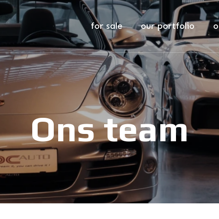
for sale
our portfolio
o
Ons team