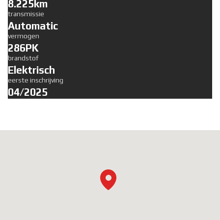
8.225km
transmissie
Automatic
vermogen
286PK
brandstof
Elektrisch
eerste inschrijving
04/2025