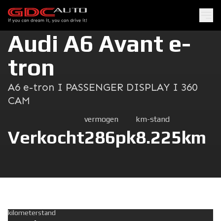
Audi A6 Avant e-
tron
A6 e-tron I PASSENGER DISPLAY I 360
CAM
vermogen
km-stand
Verkocht
286pk
8.225km
kilometerstand