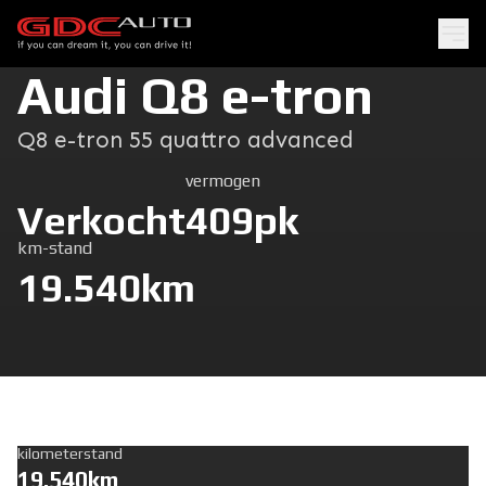
Audi Q8 e-tron
Q8 e-tron 55 quattro advanced
vermogen
Verkocht
409pk
km-stand
19.540km
kilometerstand
19.540km