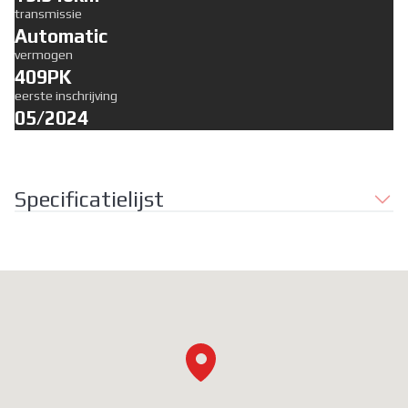
transmissie
Automatic
vermogen
409PK
eerste inschrijving
05/2024
Specificatielijst