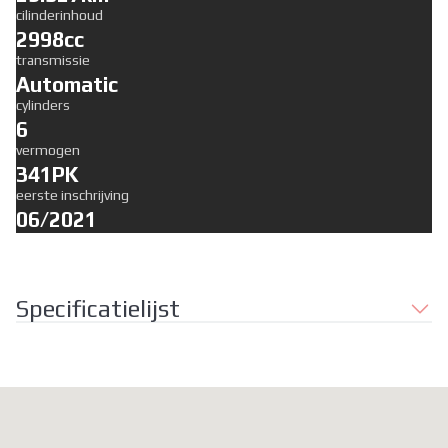
cilinderinhoud
2998cc
transmissie
Automatic
cylinders
6
vermogen
341PK
eerste inschrijving
06/2021
Specificatielijst