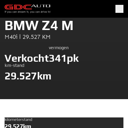
BMW Z4 M
M40i l 29.527 KM
vermogen
Verkocht
341pk
km-stand
29.527km
kilometerstand
29.527km