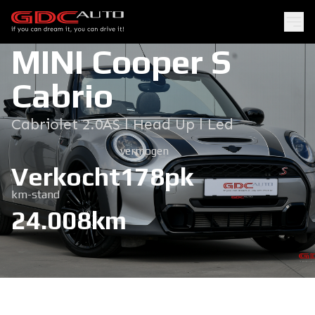
MINI Cooper S
Cabrio
Cabriolet 2.0AS l Head Up l Led
vermogen
Verkocht
178pk
km-stand
24.008km