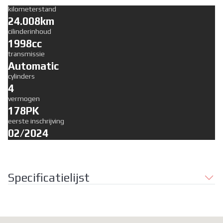
kilometerstand
24.008km
cilinderinhoud
1998cc
transmissie
Automatic
cylinders
4
vermogen
178PK
eerste inschrijving
02/2024
Specificatielijst