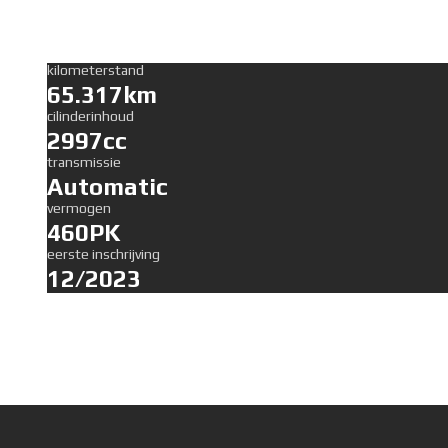
kilometerstand
65.317km
cilinderinhoud
2997cc
transmissie
Automatic
vermogen
460PK
eerste inschrijving
12/2023