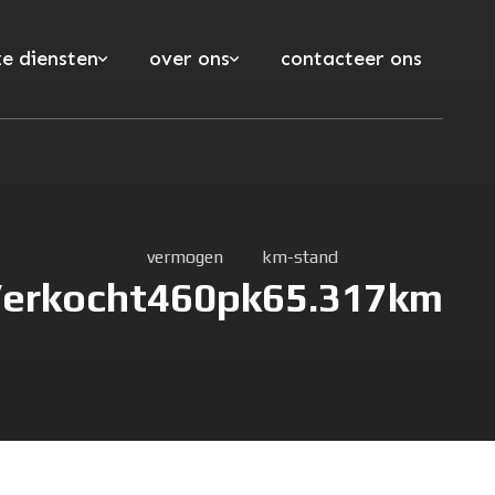
e diensten
over ons
contacteer ons
vermogen
km-stand
erkocht
460pk
65.317km