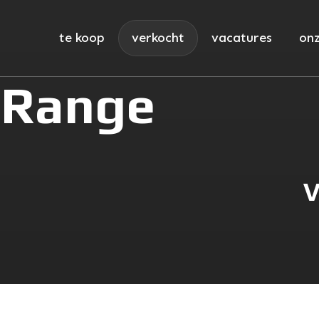
te koop
verkocht
vacatures
onz
 Range
V