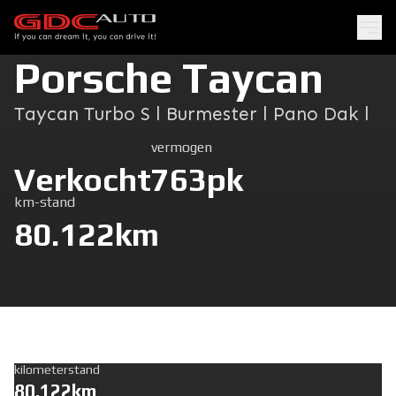
Porsche Taycan
Taycan Turbo S l Burmester l Pano Dak l
vermogen
Verkocht
763pk
km-stand
80.122km
kilometerstand
80.122km