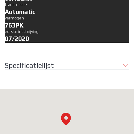
transmissie
Automatic
vermogen
763PK
eerste inschrijving
07/2020
Specificatielijst