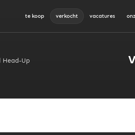
te koop
verkocht
vacatures
onz
V
 l Head-Up