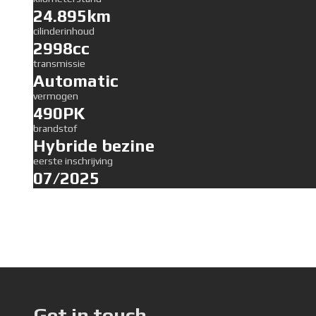
24.895km
cilinderinhoud
2998cc
transmissie
Automatic
vermogen
490PK
brandstof
Hybride bezine
eerste inschrijving
07/2025
Get in touch