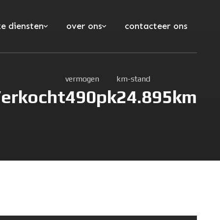
e diensten
over ons
contacteer ons
vermogen
km-stand
erkocht
490pk
24.895km